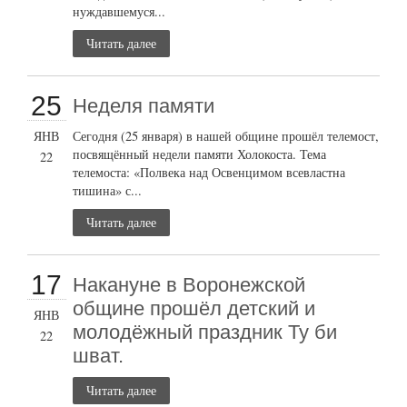
нуждавшемуся...
Читать далее
25
Неделя памяти
ЯНВ
Сегодня (25 января) в нашей общине прошёл телемост,
посвящённый недели памяти Холокоста. Тема
22
телемоста: «Полвека над Освенцимом всевластна
тишина» с...
Читать далее
17
Накануне в Воронежской
общине прошёл детский и
ЯНВ
молодёжный праздник Ту би
22
шват.
Читать далее