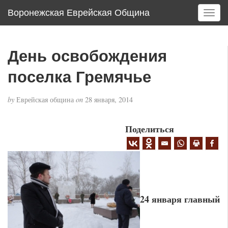
Воронежская Еврейская Община
T
o
g
g
День освобождения
l
e
поселка Гремячье
n
a
by
Еврейская община
on
28 января, 2014
v
i
g
Поделиться
a
t
i
o
n
24 января главный