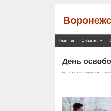
Воронежс
Главная
Синагога
День освобо
by
Еврейская община
on
28 янва