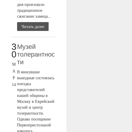
дня произошло
традиционное
сжигание хамеца...
Читать далее
3
Музей
0
толерантнос
ти
М
А
В минувшие
Р
выходные состоялась
поездка
14
представителей
нашей общины в
Москву в Еврейский
музей и центр
толерантности.
Однако посещение
Первопристольной
началось...