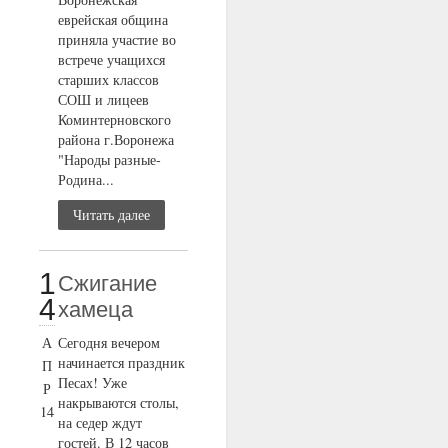
еврейская община
приняла участие во
встрече учащихся
старших классов
СОШ и лицеев
Коминтерновского
района г.Воронежа
"Народы разные-
Родина...
Читать далее
1
Сжигание
4
хамеца
А
Сегодня вечером
начинается праздник
П
Песах! Уже
Р
накрываются столы,
14
на седер ждут
гостей. В 12 часов