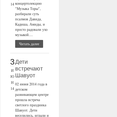
концертолекцию
14
"Музыка Торы",
разбирали суть
псалмов Давида,
Кадиша, Амиды, и
просто радовали ухо
музыкой....
Читать далее
3
Дети
встречают
И
Шавуот
Ю
Н
02 июня 2014 года в
14
детском
развивающем центре
прошла встреча
светлого праздника
Шавуот. Дети
веселились, играли и