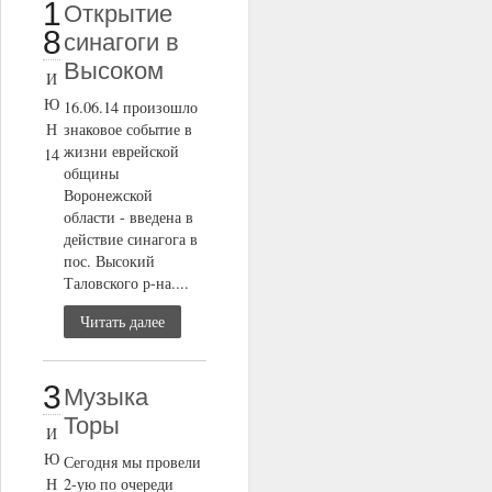
1
Открытие
8
cинагоги в
Высоком
И
Ю
16.06.14 произошло
Н
знаковое событие в
жизни еврейской
14
общины
Воронежской
области - введена в
действие синагога в
пос. Высокий
Таловского р-на....
Читать далее
3
Музыка
Торы
И
Ю
Сегодня мы провели
Н
2-ую по очереди