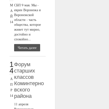
М
СБП 9 мая. Мы -
евреи Воронежа и
А
Воронежской
Й
области - часть
14
общества, которое
живет тут мирно,
достойно и
спокойно...
Читать далее
1
Форум
4
старших
классов
А
Коминтерно
П
вского
Р
района
14
11 апреля
Воронежская