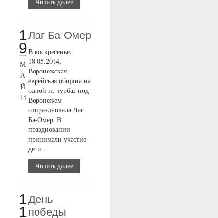
Читать далее
1
Лаг Ба-Омер
9
В воскресенье,
18.05.2014,
М
Воронежская
А
еврейская община на
Й
одной из турбаз под
14
Воронежем
отпраздновала Лаг
Ба-Омер. В
праздновании
принимали участие
дети...
Читать далее
1
День
1
победы