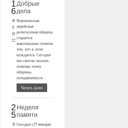
1
Добрые
6
дела
Ф
Воронежская
еврейская
Е
религиозная община
В
старается
22
максимально помочь
тем, кто в этом
нуждается. Сегодня
мы смогли оказать
помощь члену
общины,
нуждавшемуся...
Читать далее
2
Неделя
5
памяти
Я
Сегодня (25 января)