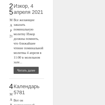
2
Изкор, 4
5
апреля 2021
М
Все желающие
заказать
А
поминальную
Р
молитву Изкор
21
должны помнить,
что ближайшее
чтение поминальной
молитвы 4 апреля в
11:00 в молельном
зале...
Читать далее
4
Календарь
5781
М
А
Вот он
Р
долгожданный