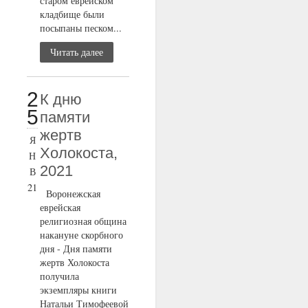
старом еврейском
кладбище были
посыпаны песком...
Читать далее
2
К дню
5
памяти
жертв
Я
Холокоста,
Н
2021
В
21
Воронежская
еврейская
религиозная община
накануне скорбного
дня - Дня памяти
жертв Холокоста
получила
экземпляры книги
Натальи Тимофеевой