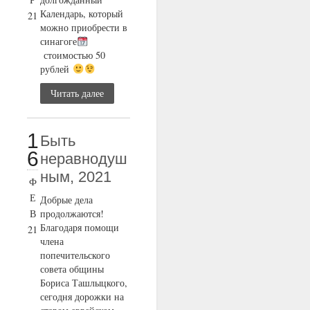
Календарь, который
21
можно приобрести в
синагоге
стоимостью 50
рублей
Читать далее
1
Быть
6
неравнодуш
ным, 2021
Ф
Е
Добрые дела
В
продолжаются!
Благодаря помощи
21
члена
попечительского
совета общины
Бориса Ташлыцкого,
сегодня дорожки на