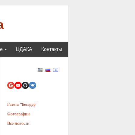
а
ще
ЦДАКА
Контакты
Газета “Беседер”
Фотографии
Все новости