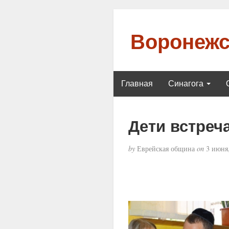
Воронежс
Главная
Синагога
Дети встреч
by
Еврейская община
on
3 июня,