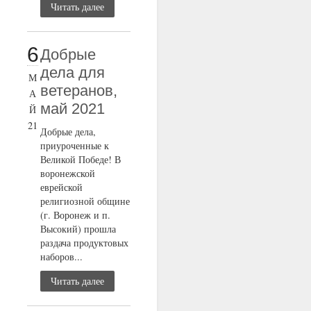
Читать далее
6
Добрые
дела для
М
ветеранов,
А
май 2021
Й
21
Добрые дела,
приуроченные к
Великой Победе! В
воронежской
еврейской
религиозной общине
(г. Воронеж и п.
Высокий) прошла
раздача продуктовых
наборов...
Читать далее