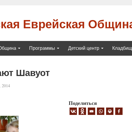
кая Еврейская Общин
Община
Программы
Детский центр
Кладби
ают Шавуот
 2014
Поделиться