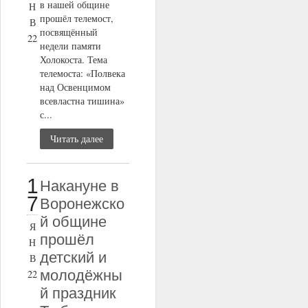
в нашей общине
Н
прошёл телемост,
В
посвящённый
22
недели памяти
Холокоста. Тема
телемоста: «Полвека
над Освенцимом
всевластна тишина»
с...
Читать далее
1
Накануне в
7
Воронежско
й общине
Я
прошёл
Н
детский и
В
молодёжны
22
й праздник