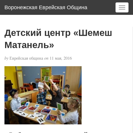
Воронежская Еврейская Община
T
o
g
g
Детский центр «Шемеш
l
e
Матанель»
n
a
by
Еврейская община
on
11 мая, 2016
v
i
g
a
t
i
o
n