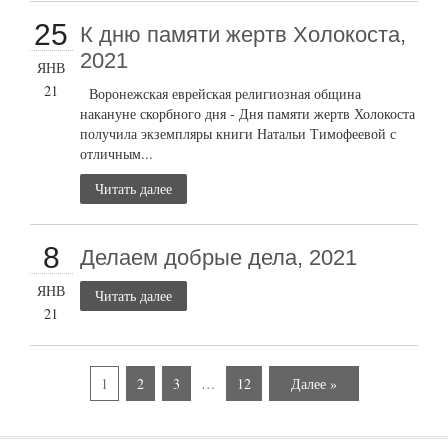
25
К дню памяти жертв Холокоста,
2021
ЯНВ
21
Воронежская еврейская религиозная община
накануне скорбного дня - Дня памяти жертв Холокоста
получила экземпляры книги Натальи Тимофеевой с
отличным...
Читать далее
8
Делаем добрые дела, 2021
ЯНВ
Читать далее
21
1
2
3
…
12
Далее »