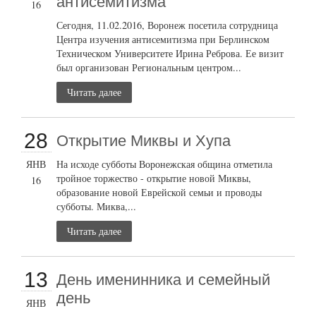
антисемитизма
16
Сегодня, 11.02.2016, Воронеж посетила сотрудница
Центра изучения антисемитизма при Берлинском
Техническом Университете Ирина Реброва. Ее визит
был организован Региональным центром...
Читать далее
28
Открытие Миквы и Хупа
ЯНВ
На исходе субботы Воронежская община отметила
тройное торжество - открытие новой Миквы,
16
образование новой Еврейской семьи и проводы
субботы. Миква,...
Читать далее
13
День именинника и семейный
день
ЯНВ