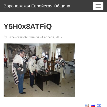
Воронежская Еврейская Община
T
o
g
g
Y5H0x8ATFiQ
l
e
by
Еврейская община
on
24 апреля, 2017
n
a
v
i
g
a
t
i
o
n