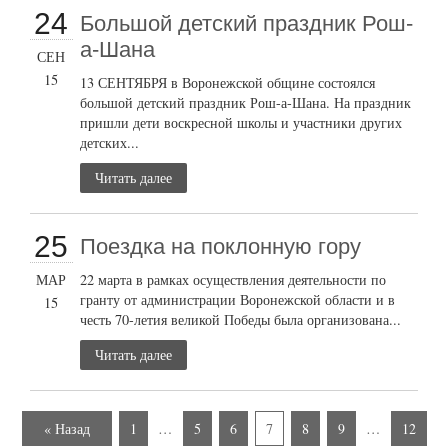
24
Большой детский праздник Рош-
а-Шана
СЕН
15
13 СЕНТЯБРЯ в Воронежской общине состоялся
большой детский праздник Рош-а-Шана. На праздник
пришли дети воскресной школы и участники других
детских...
Читать далее
25
Поездка на поклонную гору
МАР
22 марта в рамках осуществления деятельности по
гранту от администрации Воронежской области и в
15
честь 70-летия великой Победы была организована...
Читать далее
« Назад
1
…
5
6
7
8
9
…
12