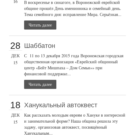
16
В воскресенье в синагоге, в Воронежской еврейской
общине прошёл День именинника и семейный день.
Тема семейного дня: исправление Мира. Серьёзная...
Читать далее
28
Шаббатон
ДЕК
С 11 по 13 декабря 2015 года Воронежская городская
общественная организация «Еврейский общинный
15
центр «Бейт Мишпаха – Дом Семьи»» при
финансовой поддержке...
Читать далее
18
Ханукальный автоквест
ДЕК
Как рассказать молодым евреям о Хануке в интересной
и занимательной форме? Наша община решила эту
15
задачу, организовав автоквест, посвящённый
Ханукальным...