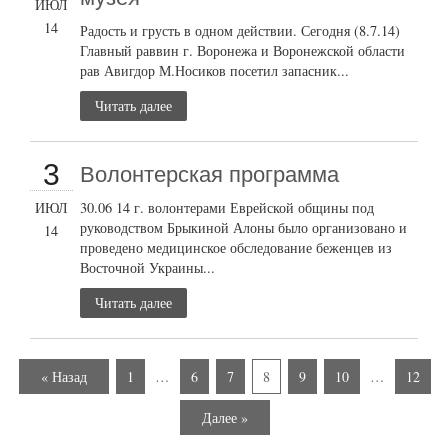
ИЮЛ
14
Радость и грусть в одном действии. Сегодня (8.7.14)
Главный раввин г. Воронежа и Воронежской области
рав Авигдор М.Носиков посетил запасник...
Читать далее
3
Волонтерская программа
ИЮЛ
30.06 14 г. волонтерами Еврейской общины под
руководством Брыкиной Алоны было организовано и
14
проведено медицинское обследование беженцев из
Восточной Украины...
Читать далее
« Назад
1
…
6
7
8
9
10
…
12
Далее »