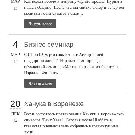
МАР
Как всегда весело и непринужденно прошел Пурим в
нашей общине. После чтения свитка Эстер и вечерней
15
молитвы гости синагоги были...
Читать далее
4
Бизнес семинар
МАР
С 01 по 03 марта совместно с Ассоциацией
предпринимателей Израиля нами проведен
15
обучающий семинар «Методика развития бизнеса в
Израиле. Финансы...
Читать далее
20
Ханука в Воронеже
ДЕК
Вот и состоялось празднование Хануки в воронежской
синагоге "Бейт Хава". Сегодня после Шаббата в
14
главном молельном зале собрались неравнодушные
люди....