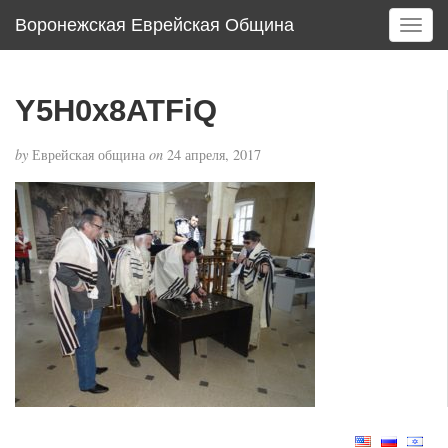
Воронежская Еврейская Община
T
o
g
g
Y5H0x8ATFiQ
l
e
by
Еврейская община
on
24 апреля, 2017
n
a
v
i
g
a
t
i
o
n