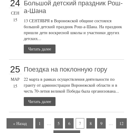
24
Большой детский праздник Рош-
а-Шана
СЕН
15
13 СЕНТЯБРЯ в Воронежской общине состоялся
большой детский праздник Рош-а-Шана. На праздник
пришли дети воскресной школы и участники других
детских...
Читать далее
25
Поездка на поклонную гору
МАР
22 марта в рамках осуществления деятельности по
гранту от администрации Воронежской области и в
15
честь 70-летия великой Победы была организована...
Читать далее
« Назад
1
…
5
6
7
8
9
…
12