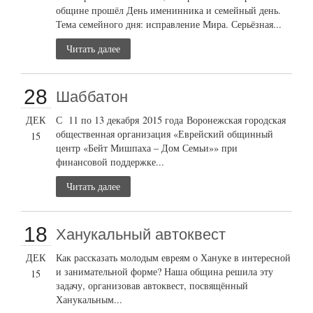
общине прошёл День именинника и семейный день.
Тема семейного дня: исправление Мира. Серьёзная...
Читать далее
28
Шаббатон
ДЕК
С 11 по 13 декабря 2015 года Воронежская городская
общественная организация «Еврейский общинный
15
центр «Бейт Мишпаха – Дом Семьи»» при
финансовой поддержке...
Читать далее
18
Ханукальный автоквест
ДЕК
Как рассказать молодым евреям о Хануке в интересной
и занимательной форме? Наша община решила эту
15
задачу, организовав автоквест, посвящённый
Ханукальным...