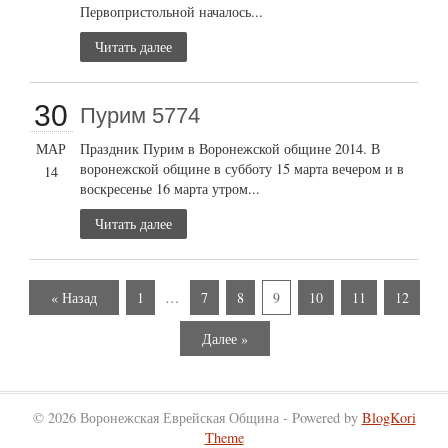
Первопристольной началось...
Читать далее
30
Пурим 5774
МАР
Праздник Пурим в Воронежской общине 2014. В
воронежской общине в субботу 15 марта вечером и в
14
воскресенье 16 марта утром...
Читать далее
« Назад
1
…
7
8
9
10
11
12
Далее »
© 2026 Воронежская Еврейская Община - Powered by
BlogKori
Theme