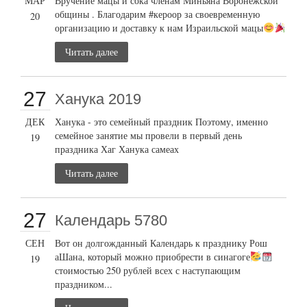
МАР
Вручение мацы и сока членам Миньяна Воронежской
общины . Благодарим #кероор за своевременную
20
организацию и доставку к нам Израильской мацы
Читать далее
27
Ханука 2019
ДЕК
Ханука - это семейный праздник Поэтому, именно
семейное занятие мы провели в первый день
19
праздника Хаг Ханука самеах
Читать далее
27
Календарь 5780
СЕН
Вот он долгожданный Календарь к празднику Рош
аШана, который можно приобрести в синагоге
19
стоимостью 250 рублей всех с наступающим
праздником...