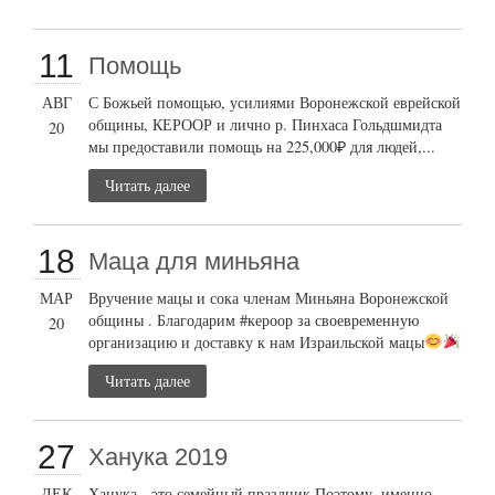
11
Помощь
АВГ
С Божьей помощью, усилиями Воронежской еврейской
общины, КЕРООР и лично р. Пинхаса Гольдшмидта
20
мы предоставили помощь на 225,000₽ для людей,...
Читать далее
18
Маца для миньяна
МАР
Вручение мацы и сока членам Миньяна Воронежской
общины . Благодарим #кероор за своевременную
20
организацию и доставку к нам Израильской мацы
Читать далее
27
Ханука 2019
ДЕК
Ханука - это семейный праздник Поэтому, именно