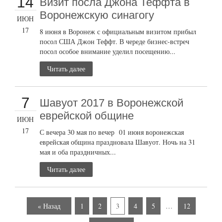
14
Визит посла Джона Теффта в
Воронежскую синагогу
ИЮН
17
8 июня в Воронеж с официальным визитом прибыл
посол США Джон Теффт. В череде бизнес-встреч
посол особое внимание уделил посещению...
Читать далее
7
Шавуот 2017 в Воронежской
еврейской общине
ИЮН
17
С вечера 30 мая по вечер 01 июня воронежская
еврейская община праздновала Шавуот. Ночь на 31
мая и оба праздничных...
Читать далее
« Назад
1
2
3
4
5
…
12