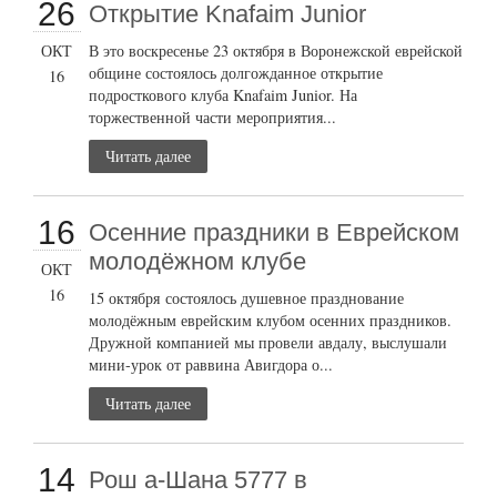
26
Открытие Knafaim Junior
ОКТ
В это воскресенье 23 октября в Воронежской еврейской
общине состоялось долгожданное открытие
16
подросткового клуба Knafaim Junior. На
торжественной части мероприятия...
Читать далее
16
Осенние праздники в Еврейском
молодёжном клубе
ОКТ
16
15 октября состоялось душевное празднование
молодёжным еврейским клубом осенних праздников.
Дружной компанией мы провели авдалу, выслушали
мини-урок от раввина Авигдора о...
Читать далее
14
Рош а-Шана 5777 в