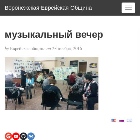
Воронежская Еврейская Община
T
o
g
g
музыкальный вечер
l
e
by
Еврейская община
on
28 ноября, 2016
n
a
v
i
g
a
t
i
o
n