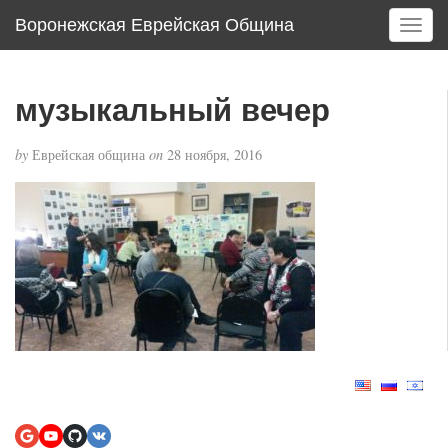
Воронежская Еврейская Община
T
o
g
g
музыкальный вечер
l
e
by
Еврейская община
on
28 ноября, 2016
n
a
v
i
g
a
t
i
o
n