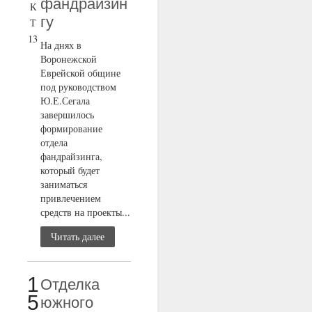
фандрайзин
К
гу
Т
13
На днях в
Воронежской
Еврейской общине
под руководством
Ю.Е.Сегала
завершилось
формирование
отдела
фандрайзинга,
который будет
заниматься
привлечением
средств на проекты...
Читать далее
1
Отделка
5
южного