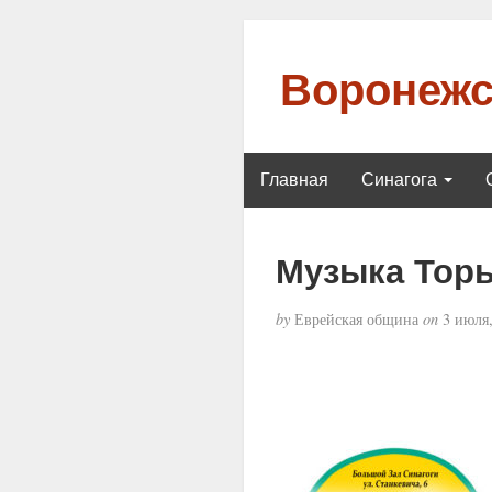
Воронежс
Главная
Синагога
Музыка Торы
by
Еврейская община
on
3 июля,