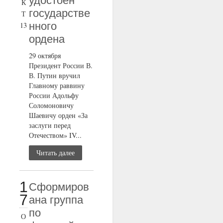
удостоен
К
государстве
Т
нного
13
ордена
29 октября
Президент России В.
В. Путин вручил
Главному раввину
России Адольфу
Соломоновичу
Шаевичу орден «За
заслуги перед
Отечеством» IV...
Читать далее
1
Сформиров
7
ана группа
по
О