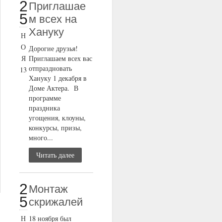
2
Приглашае
5
м всех на
Хануку
Н
О
Дорогие друзья!
Я
Приглашаем всех вас
отпраздновать
13
Хануку 1 декабря в
Доме Актера. В
программе
праздника
угощения, клоуны,
конкурсы, призы,
много...
Читать далее
2
Монтаж
5
скрижалей
Н
18 ноября был