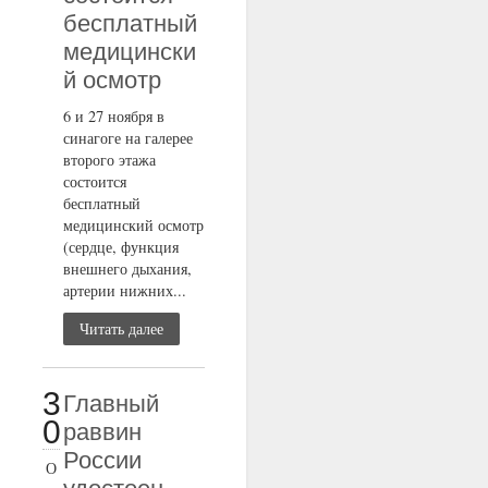
бесплатный
медицински
й осмотр
6 и 27 ноября в
синагоге на галерее
второго этажа
состоится
бесплатный
медицинский осмотр
(сердце, функция
внешнего дыхания,
артерии нижних...
Читать далее
3
Главный
0
раввин
России
О