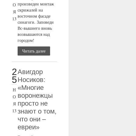
произведен монтаж
О
скрижалей на
Я
восточном фасаде
13
синагоги. Заповеди
Вс-вышнего вновь
возвышаются над
городом!
Читать далее
2
Авигдор
5
Носиков:
«Многие
Н
воронежцы
О
просто не
Я
знают о том,
13
что они –
евреи»