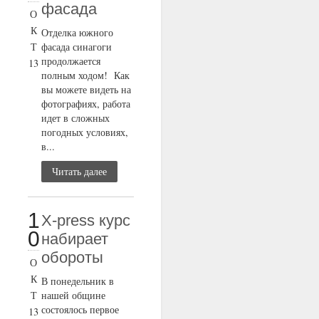
фасада
О
К
Отделка южного
Т
фасада синагоги
продолжается
13
полным ходом! Как
вы можете видеть на
фотографиях, работа
идет в сложных
погодных условиях,
в...
Читать далее
1
X-press курс
0
набирает
обороты
О
К
В понедельник в
Т
нашей общине
состоялось первое
13