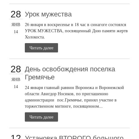
28
Урок мужества
ЯНВ
26 января в воскресенье в 18 час в синагоге состоялся
УРОК МУЖЕСТВА, посвященный Дню памяти жертв
14
Холокоста.
Читать далее
28
День освобождения поселка
Гремячье
ЯНВ
14
24 января главный раввин Воронежа и Воронежской
области Авигдор Носиков, по приглашению
администрации пос.Гремячье, принял участие в
торжественном митинге, посвященном...
Читать далее
12
Установка ВТОРОГО большого