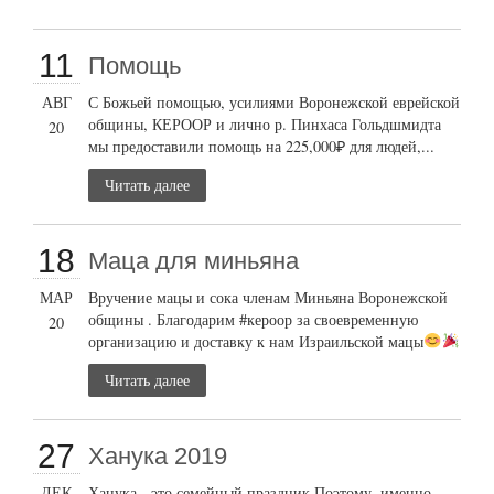
11
Помощь
АВГ
С Божьей помощью, усилиями Воронежской еврейской
общины, КЕРООР и лично р. Пинхаса Гольдшмидта
20
мы предоставили помощь на 225,000₽ для людей,...
Читать далее
18
Маца для миньяна
МАР
Вручение мацы и сока членам Миньяна Воронежской
общины . Благодарим #кероор за своевременную
20
организацию и доставку к нам Израильской мацы
Читать далее
27
Ханука 2019
ДЕК
Ханука - это семейный праздник Поэтому, именно