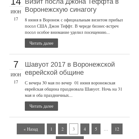
14
Визит посла Джона Теффта в
Воронежскую синагогу
ИЮН
17
8 июня в Воронеж с официальным визитом прибыл
посол США Джон Теффт. В череде бизнес-встреч
посол особое внимание уделил посещению...
Читать далее
7
Шавуот 2017 в Воронежской
еврейской общине
ИЮН
17
С вечера 30 мая по вечер 01 июня воронежская
еврейская община праздновала Шавуот. Ночь на 31
мая и оба праздничных...
Читать далее
« Назад
1
2
3
4
5
…
12