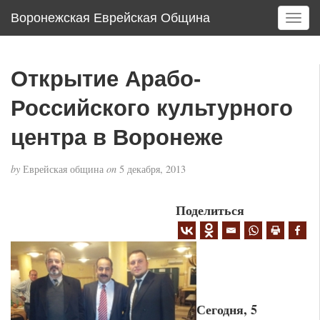
Воронежская Еврейская Община
T
o
g
g
Открытие Арабо-
l
e
Российского культурного
n
a
центра в Воронеже
v
i
by
Еврейская община
on
5 декабря, 2013
g
a
Поделиться
t
i
o
n
Сегодня, 5