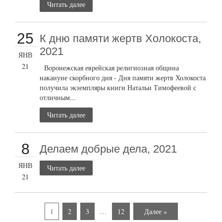
Читать далее
25
К дню памяти жертв Холокоста,
2021
ЯНВ
21
Воронежская еврейская религиозная община
накануне скорбного дня - Дня памяти жертв Холокоста
получила экземпляры книги Натальи Тимофеевой с
отличным...
Читать далее
8
Делаем добрые дела, 2021
ЯНВ
Читать далее
21
1
2
3
…
12
Далее »