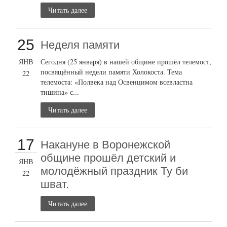
Читать далее
25
Неделя памяти
ЯНВ
Сегодня (25 января) в нашей общине прошёл телемост,
посвящённый недели памяти Холокоста. Тема
22
телемоста: «Полвека над Освенцимом всевластна
тишина» с...
Читать далее
17
Накануне в Воронежской
общине прошёл детский и
ЯНВ
молодёжный праздник Ту би
22
шват.
Читать далее