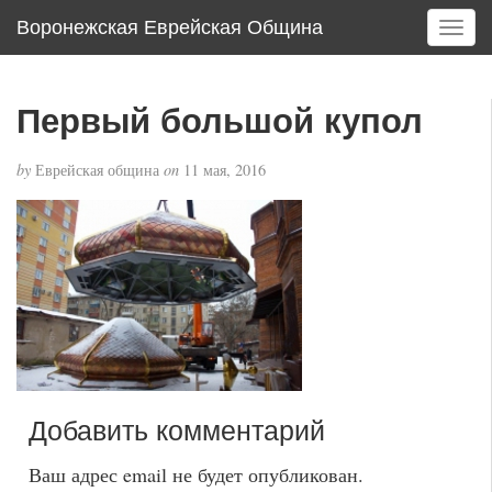
Воронежская Еврейская Община
T
o
g
g
Первый большой купол
l
e
by
Еврейская община
on
11 мая, 2016
n
a
v
i
g
a
t
i
o
n
Добавить комментарий
Ваш адрес email не будет опубликован.