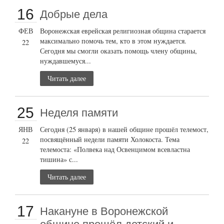
16
Добрые дела
ФЕВ
Воронежская еврейская религиозная община старается
максимально помочь тем, кто в этом нуждается.
22
Сегодня мы смогли оказать помощь члену общины,
нуждавшемуся...
Читать далее
25
Неделя памяти
ЯНВ
Сегодня (25 января) в нашей общине прошёл телемост,
посвящённый недели памяти Холокоста. Тема
22
телемоста: «Полвека над Освенцимом всевластна
тишина» с...
Читать далее
17
Накануне в Воронежской