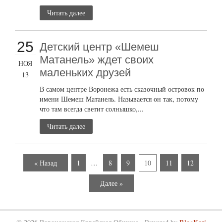
Читать далее
25
Детский центр «Шемеш
Матанель» ждет своих
НОЯ
маленьких друзей
13
В самом центре Воронежа есть сказочный островок по
имени Шемеш Матанель. Называется он так, потому
что там всегда светит солнышко,...
Читать далее
« Назад
1
…
8
9
10
11
12
Далее »