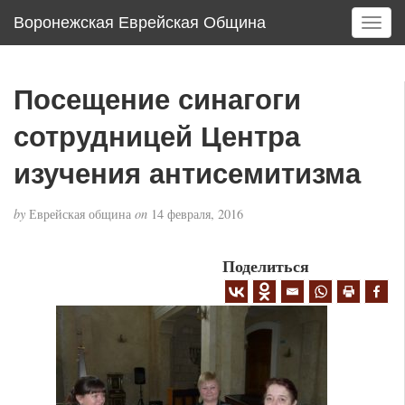
Воронежская Еврейская Община
T
o
g
g
Посещение синагоги
l
e
сотрудницей Центра
n
a
изучения антисемитизма
v
i
by
Еврейская община
on
14 февраля, 2016
g
a
Поделиться
t
i
o
n