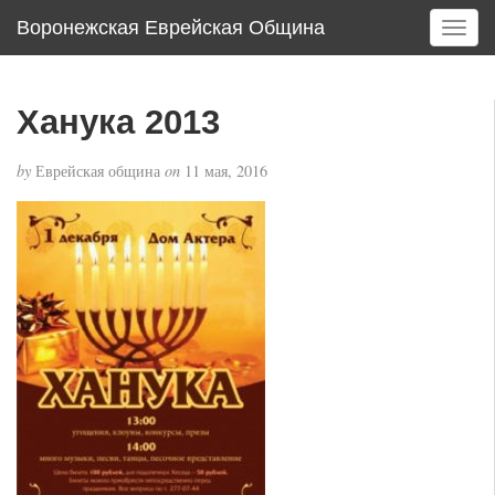
Воронежская Еврейская Община
T
o
g
g
Ханука 2013
l
e
by
Еврейская община
on
11 мая, 2016
n
a
v
i
g
a
t
i
o
n