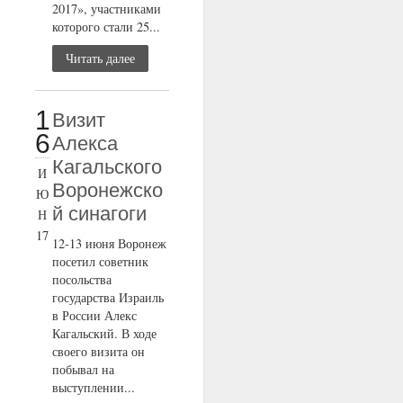
2017», участниками
которого стали 25...
Читать далее
1
Визит
6
Алекса
Кагальского
И
Воронежско
Ю
й синагоги
Н
17
12-13 июня Воронеж
посетил советник
посольства
государства Израиль
в России Алекс
Кагальский. В ходе
своего визита он
побывал на
выступлении...