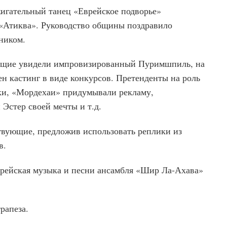
игательный танец «Еврейское подворье»
 «Атиква». Руководство общины поздравило
ником.
ющие увидели импровизированный Пуримшпиль, на
н кастинг в виде конкурсов. Претенденты на роль
уки, «Мордехаи» придумывали рекламу,
Эстер своей мечты и т.д.
твующие, предложив использовать реплики из
в.
врейская музыка и песни ансамбля «Шир Ла-Ахава»
рапеза.