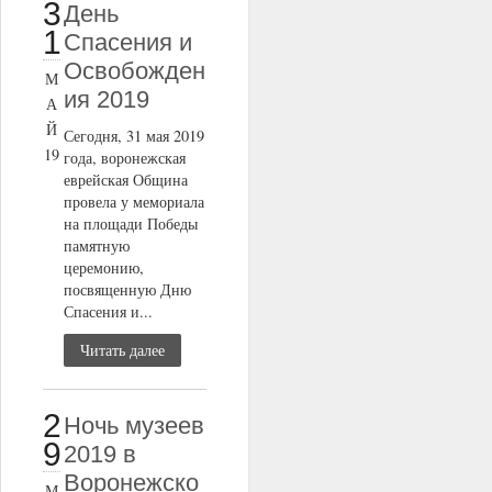
3
День
1
Спасения и
Освобожден
М
ия 2019
А
Й
Сегодня, 31 мая 2019
19
года, воронежская
еврейская Община
провела у мемориала
на площади Победы
памятную
церемонию,
посвященную Дню
Спасения и...
Читать далее
2
Ночь музеев
9
2019 в
Воронежско
М