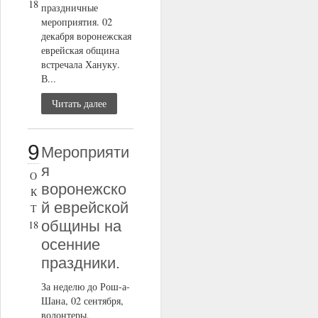
18
праздничные
мероприятия. 02
декабря воронежская
еврейская община
встречала Хануку.
В...
Читать далее
9
Мероприяти
я
О
воронежско
К
й еврейской
Т
общины на
18
осенние
праздники.
За неделю до Рош-а-
Шана, 02 сентября,
волонтеры,