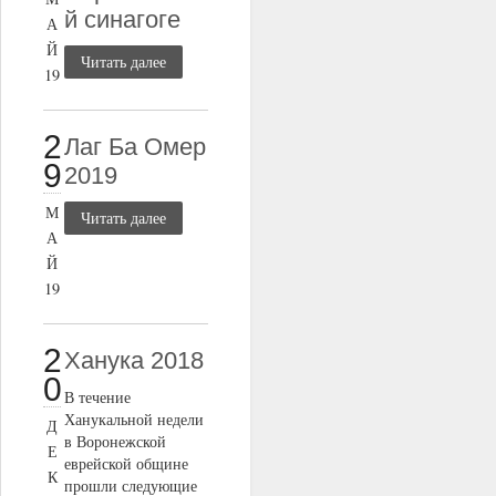
й синагоге
А
Й
Читать далее
19
2
Лаг Ба Омер
9
2019
М
Читать далее
А
Й
19
2
Ханука 2018
0
В течение
Ханукальной недели
Д
в Воронежской
Е
еврейской общине
К
прошли следующие