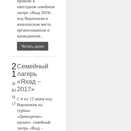
провели в
ежегодном семейном
лагере «Яхад-2018»
под Воронежем в
живописном месте,
организованном и
проведенном...
Читать далее
2
Семейный
1
лагерь
«Яхад –
И
2017»
Ю
Н
С 6 по 12 июня под
17
Воронежем на
турбазе
«Дивноречье»
прошел семейный
лагерь «Яхад –