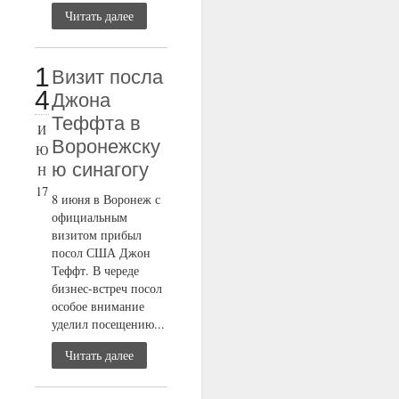
Читать далее
1
Визит посла
4
Джона
Теффта в
И
Воронежску
Ю
ю синагогу
Н
17
8 июня в Воронеж с
официальным
визитом прибыл
посол США Джон
Теффт. В череде
бизнес-встреч посол
особое внимание
уделил посещению...
Читать далее