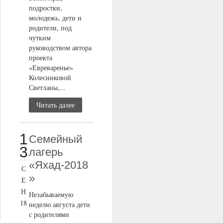
подростки,
молодежь, дети и
родители, под
чутким
руководством автора
проекта
«Евреваренье»
Колесниковой
Светланы,...
Читать далее
1
Семейный
3
лагерь
«Яхад-2018
С
»
Е
Н
Незабываемую
18
неделю августа дети
с родителями