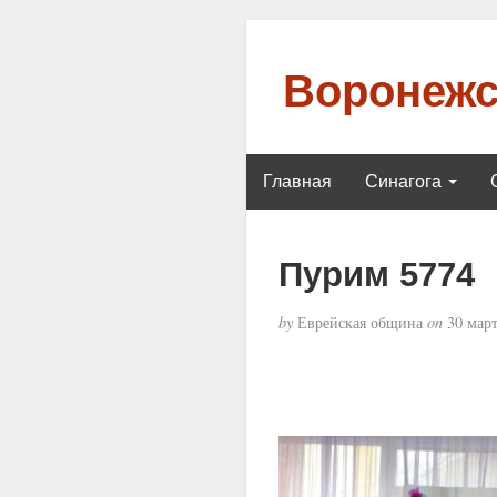
Воронежс
Главная
Синагога
Пурим 5774
by
Еврейская община
on
30 март