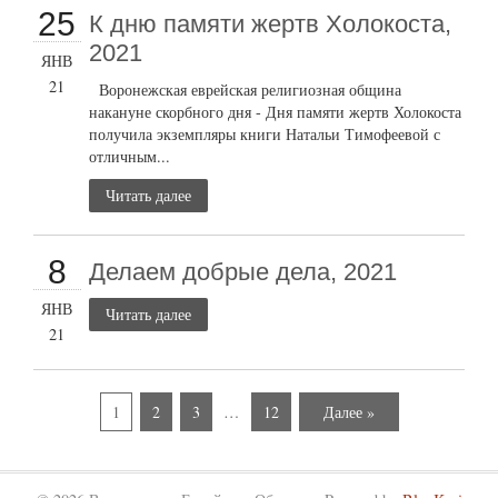
25
К дню памяти жертв Холокоста,
2021
ЯНВ
21
Воронежская еврейская религиозная община
накануне скорбного дня - Дня памяти жертв Холокоста
получила экземпляры книги Натальи Тимофеевой с
отличным...
Читать далее
8
Делаем добрые дела, 2021
ЯНВ
Читать далее
21
1
2
3
…
12
Далее »