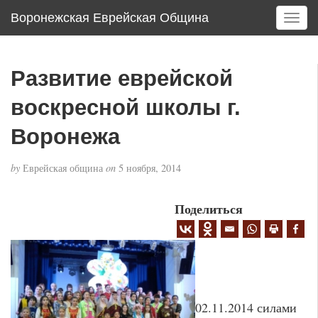
Воронежская Еврейская Община
T
o
g
g
Развитие еврейской
l
e
воскресной школы г.
n
a
Воронежа
v
i
by
Еврейская община
on
5 ноября, 2014
g
a
Поделиться
t
i
o
n
02.11.2014 силами