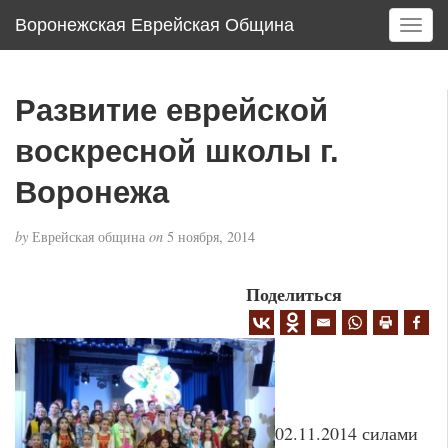
Воронежская Еврейская Община
T
o
g
g
Развитие еврейской
l
e
воскресной школы г.
n
a
Воронежа
v
i
by
Еврейская община
on
5 ноября, 2014
g
a
Поделиться
t
i
o
n
02.11.2014 силами