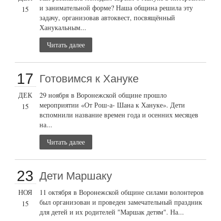
и занимательной форме? Наша община решила эту
15
задачу, организовав автоквест, посвящённый
Ханукальным...
Читать далее
17
Готовимся к Хануке
ДЕК
29 ноября в Воронежской общине прошло
мероприятии «От Рош-а- Шана к Хануке». Дети
15
вспомнили название времен года и осенних месяцев
на...
Читать далее
23
Дети Маршаку
НОЯ
11 октября в Воронежской общине силами волонтеров
был организован и проведен замечательный праздник
15
для детей и их родителей "Маршак детям". На...