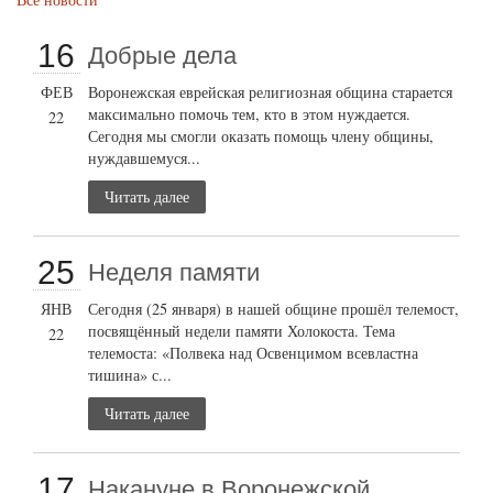
16
Добрые дела
ФЕВ
Воронежская еврейская религиозная община старается
максимально помочь тем, кто в этом нуждается.
22
Сегодня мы смогли оказать помощь члену общины,
нуждавшемуся...
Читать далее
25
Неделя памяти
ЯНВ
Сегодня (25 января) в нашей общине прошёл телемост,
посвящённый недели памяти Холокоста. Тема
22
телемоста: «Полвека над Освенцимом всевластна
тишина» с...
Читать далее
17
Накануне в Воронежской