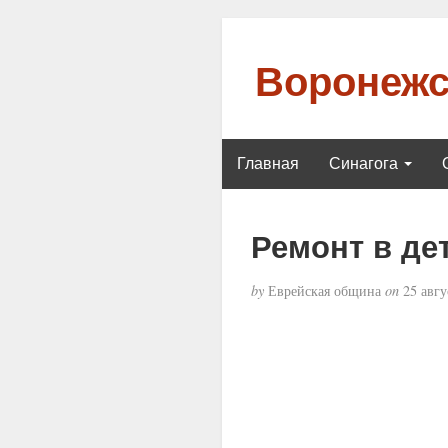
Воронежс
Главная
Синагога
Ремонт в де
by
Еврейская община
on
25 авгу