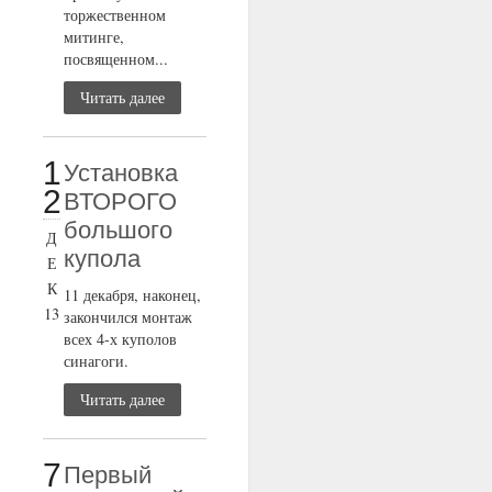
торжественном
митинге,
посвященном...
Читать далее
1
Установка
2
ВТОРОГО
большого
Д
купола
Е
К
11 декабря, наконец,
13
закончился монтаж
всех 4-х куполов
синагоги.
Читать далее
7
Первый