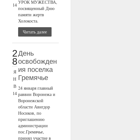
УРОК МУЖЕСТВА,
14
посвященный Дню
памяти жертв
Холокоста.
Читать далее
2
День
8
освобожден
ия поселка
Я
Гремячье
Н
В
24 января главный
14
раввин Воронежа и
Воронежской
области Авигдор
Носиков, по
приглашению
администрации
пос.Гремячье,
принял участие в