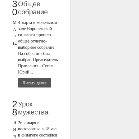
3
Общее
0
собрание
М
4 марта в молельном
зале Воронежской
А
синагоги прошло
Р
общее отчетно-
14
выборное собрание.
На собрании был
выбран Председатель
Правления - Сегал
Юрий...
Читать далее
2
Урок
8
мужества
Я
26 января в
воскресенье в 18 час
Н
в синагоге состоялся
В