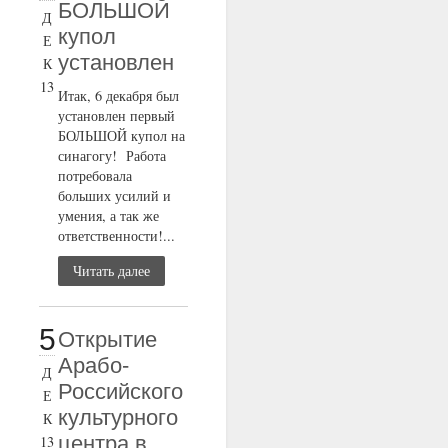
БОЛЬШОЙ
Д
купол
Е
установлен
К
13
Итак, 6 декабря был
установлен первый
БОЛЬШОЙ купол на
синагогу! Работа
потребовала
больших усилий и
умения, а так же
ответственности!...
Читать далее
5
Открытие
Арабо-
Д
Российского
Е
культурного
К
центра в
13