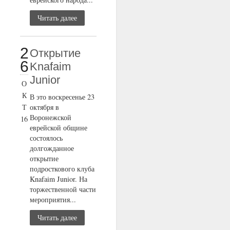
Читать далее
2
Открытие
6
Knafaim
Junior
О
К
В это воскресенье 23
Т
октября в
Воронежской
16
еврейской общине
состоялось
долгожданное
открытие
подросткового клуба
Knafaim Junior. На
торжественной части
мероприятия...
Читать далее