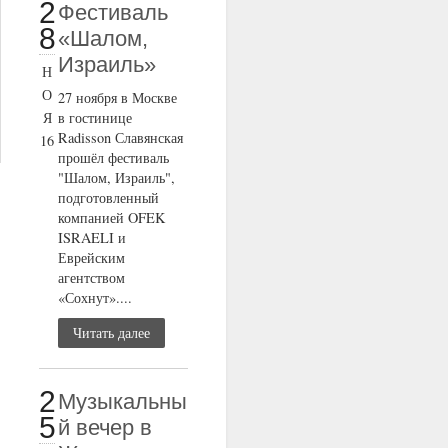
2
Фестиваль
8
«Шалом,
Израиль»
Н
О
27 ноября в Москве
Я
в гостинице
Radisson Славянская
16
прошёл фестиваль
"Шалом, Израиль",
подготовленный
компанией OFEK
ISRAELI и
Еврейским
агентством
«Сохнут»....
Читать далее
2
Музыкальны
5
й вечер в