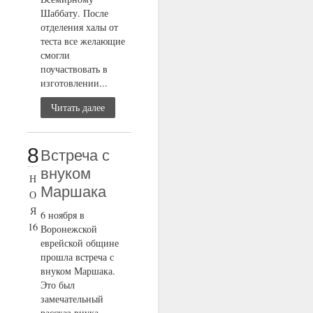
Шаббату. После
отделения халы от
теста все желающие
смогли
поучаствовать в
изготовлении...
Читать далее
8
Встреча с
внуком
Н
Маршака
О
Я
6 ноября в
16
Воронежской
еврейской общине
прошла встреча с
внуком Маршака.
Это был
замечательный
рассказ внука