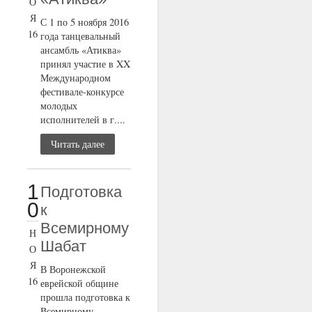
О
Я
С 1 по 5 ноября 2016
16
года танцевальный
ансамбль «Атиква»
принял участие в XX
Международном
фестивале-конкурсе
молодых
исполнителей в г....
Читать далее
1
Подготовка
0
к
Всемирному
Н
Шабат
О
Я
В Воронежской
16
еврейской общине
прошла подготовка к
Всемирному