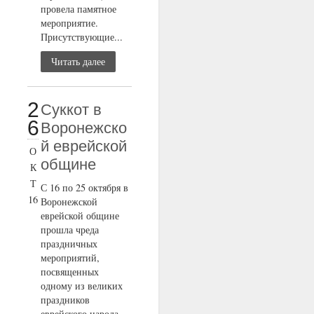
провела памятное
мероприятие.
Присутствующие...
Читать далее
2
Суккот в
6
Воронежско
й еврейской
О
общине
К
Т
С 16 по 25 октября в
16
Воронежской
еврейской общине
прошла чреда
праздничных
мероприятий,
посвященных
одному из великих
праздников
еврейского народа...