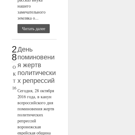
нашего
замечательного
земляка о...
Читать далее
2
День
8
поминовени
я жертв
О
политически
К
х репрессий
Т
16
Сегодня, 28 октября
2016 года, в канун
всероссийского дня
поминовения жертв
политических
репрессий
воронежская
еврейская община