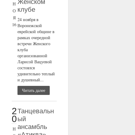
Женском
Н
клубе
О
Я
24 ноября в
16
Воронежской
еврейской общине в
рамках очередной
встречи Женского
клуба
организованной
Ларисой Вацуевой
состоялся
удивительно теплый
и душевный...
Читать далее
2
Танцевальн
0
ый
ансамбль
Н
«Атиква»