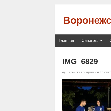
Воронежс
Главная
Синагога
IMG_6829
by
Еврейская община
on
13 сент