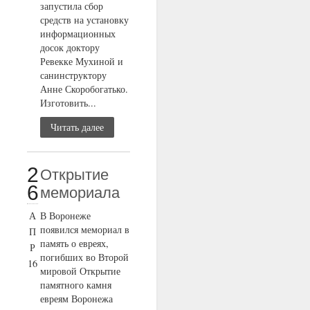
запустила сбор
средств на установку
информационных
досок доктору
Ревекке Мухиной и
санинструктору
Анне Скоробогатько.
Изготовить...
Читать далее
2
Открытие
6
мемориала
А
В Воронеже
появился мемориал в
П
память о евреях,
Р
погибших во Второй
16
мировой Открытие
памятного камня
евреям Воронежа