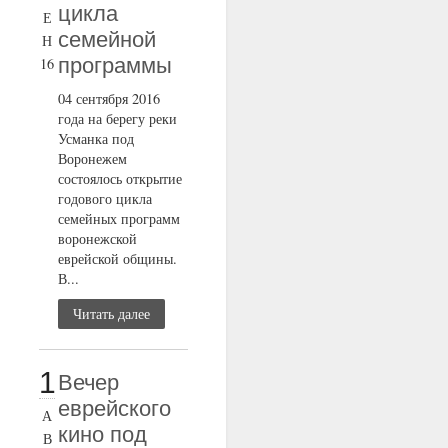
цикла
Е
семейной
Н
программы
16
04 сентября 2016
года на берегу реки
Усманка под
Воронежем
состоялось открытие
годового цикла
семейных программ
воронежской
еврейской общины.
В...
Читать далее
1
Вечер
еврейского
А
кино под
В