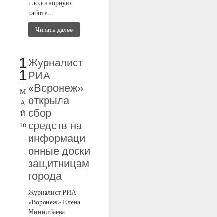
плодотворную
работу...
Читать далее
1
Журналист
1
РИА
«Воронеж»
М
открыла
А
сбор
Й
средств на
16
информаци
онные доски
защитницам
города
Журналист РИА
«Воронеж» Елена
Миннибаева