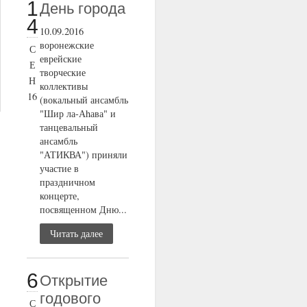
1
День города
4
10.09.2016
воронежские
С
еврейские
Е
творческие
Н
коллективы
16
(вокальный ансамбль
"Шир ла-Аhава" и
танцевальный
ансамбль
"АТИКВА") приняли
участие в
праздничном
концерте,
посвященном Дню...
Читать далее
6
Открытие
годового
С