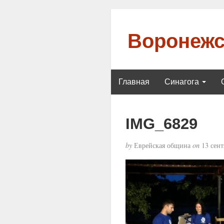
Воронежс
Главная
Синагога
IMG_6829
by
Еврейская община
on
13 сент