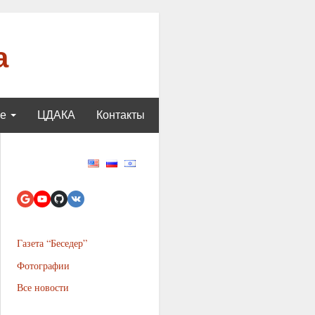
а
ще
ЦДАКА
Контакты
Газета “Беседер”
Фотографии
Все новости