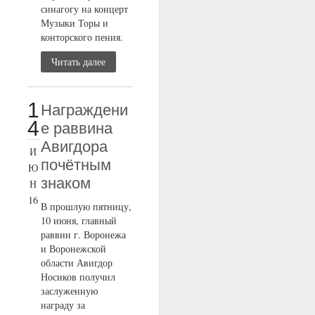
синагогу на концерт
Музыки Торы и
конторского пения.
Читать далее
1
Награждени
4
е раввина
Авигдора
И
почётным
Ю
знаком
Н
16
В прошлую пятницу,
10 июня, главный
раввин г. Воронежа
и Воронежской
области Авигдор
Носиков получил
заслуженную
награду за