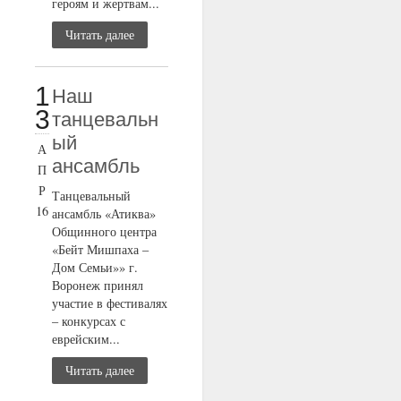
героям и жертвам...
Читать далее
1
Наш
3
танцевальн
ый
А
ансамбль
П
Р
Танцевальный
16
ансамбль «Атиква»
Общинного центра
«Бейт Мишпаха –
Дом Семьи»» г.
Воронеж принял
участие в фестивалях
– конкурсах с
еврейским...
Читать далее