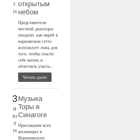
открытым
Г
небом
16
Представители
местной диаспоры
увидели, как еврей в
варшавском гетто
использует ложь для
того, чтобы спасти
себе жизнь и
облегчить участь...
Читать далее
3
Музыка
Торы в
И
Синагоге
Ю
Л
Приглашаем всех
16
желающих в
Воронежскую