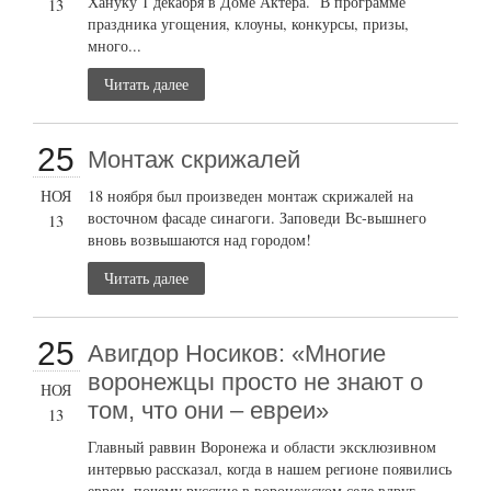
Хануку 1 декабря в Доме Актера. В программе
13
праздника угощения, клоуны, конкурсы, призы,
много...
Читать далее
25
Монтаж скрижалей
НОЯ
18 ноября был произведен монтаж скрижалей на
восточном фасаде синагоги. Заповеди Вс-вышнего
13
вновь возвышаются над городом!
Читать далее
25
Авигдор Носиков: «Многие
воронежцы просто не знают о
НОЯ
том, что они – евреи»
13
Главный раввин Воронежа и области эксклюзивном
интервью рассказал, когда в нашем регионе появились
евреи, почему русские в воронежском селе вдруг...