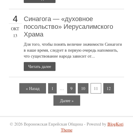
4
Синагога — «духовное
посольство» Иерусалимского
ОКТ
Храма
13
Для того, чтобы понять величие значимости Синагоги
в наше время, следует в первую очередь напомнить,
что существование народа зависит от...
Читать далее
« Назад
1
…
9
10
11
12
Далее »
© 2026 Воронежская Еврейская Община - Powered by
BlogKori
Theme