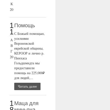
К
20
1
Помощь
1
С Божьей помощью,
усилиями
А
Воронежской
В
еврейской общины,
Г
КЕРООР и лично р.
20
Пинхаса
Гольдшмидта мы
предоставили
помощь на 225,000₽
для людей,...
Читать далее
1
Маца для
8
миньяна