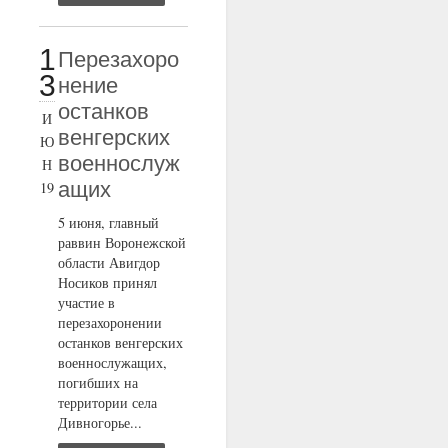
1
Перезахоро
3
нение
останков
И
венгерских
Ю
военнослуж
Н
ащих
19
5 июня, главный
раввин Воронежской
области Авигдор
Носиков принял
участие в
перезахоронении
останков венгерских
военнослужащих,
погибших на
территории села
Дивногорье...