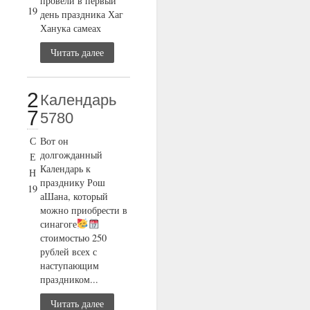
провели в первый
19
день праздника Хаг
Ханука самеах
Читать далее
2
Календарь
7
5780
С
Вот он
долгожданный
Е
Календарь к
Н
празднику Рош
19
аШана, который
можно приобрести в
синагоге
стоимостью 250
рублей всех с
наступающим
праздником...
Читать далее