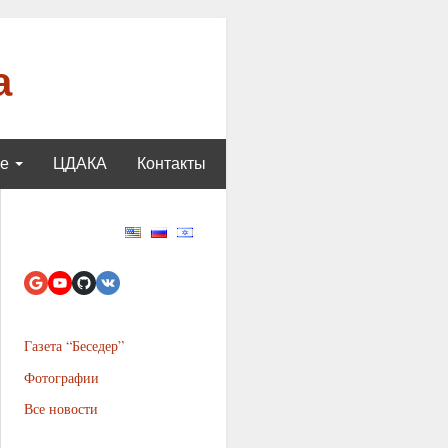
а
ще
ЦДАКА
Контакты
Газета “Беседер”
Фотографии
Все новости