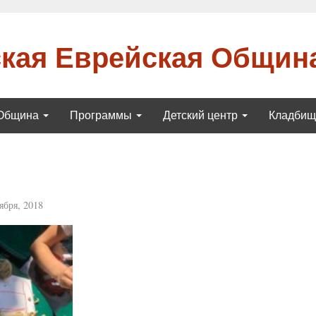
кая Еврейская Общин
Община
Программы
Детский центр
Кладби
ября, 2018