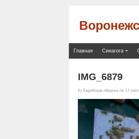
Воронежс
Главная
Синагога
IMG_6879
by
Еврейская община
on
13 сент