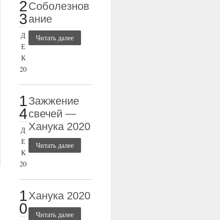
2
Соболезнов
3
ание
Д
Читать далее
Е
К
20
1
Зажжение
4
свечей —
Ханука 2020
Д
Е
Читать далее
К
20
1
Ханука 2020
0
Читать далее