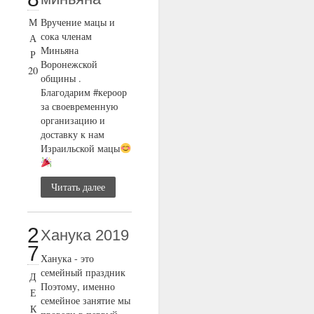
М
Вручение мацы и
сока членам
А
Миньяна
Р
Воронежской
20
общины .
Благодарим #кероор
за своевременную
организацию и
доставку к нам
Израильской мацы
Читать далее
2
Ханука 2019
7
Ханука - это
семейный праздник
Д
Поэтому, именно
Е
семейное занятие мы
К