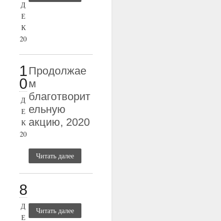
Д
Е
К
20
1
Продолжае
0
м
благотворит
Д
ельную
Е
акцию, 2020
К
20
Читать далее
8
Д
Читать далее
Е