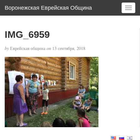
Воронежская Еврейская Община
T
o
g
g
IMG_6959
l
e
by
Еврейская община
on
13 сентября, 2018
n
a
v
i
g
a
t
i
o
n