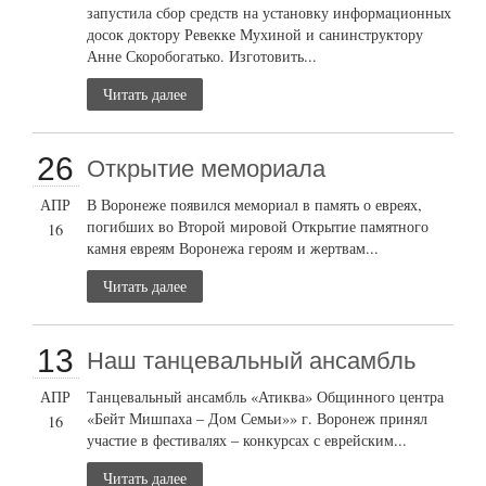
запустила сбор средств на установку информационных
досок доктору Ревекке Мухиной и санинструктору
Анне Скоробогатько. Изготовить...
Читать далее
26
Открытие мемориала
АПР
В Воронеже появился мемориал в память о евреях,
погибших во Второй мировой Открытие памятного
16
камня евреям Воронежа героям и жертвам...
Читать далее
13
Наш танцевальный ансамбль
АПР
Танцевальный ансамбль «Атиква» Общинного центра
«Бейт Мишпаха – Дом Семьи»» г. Воронеж принял
16
участие в фестивалях – конкурсах с еврейским...
Читать далее