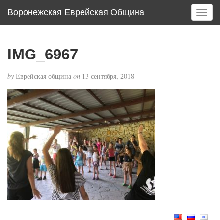
Воронежская Еврейская Община
T
o
g
g
IMG_6967
l
e
by
Еврейская община
on
13 сентября, 2018
n
a
v
i
g
a
t
i
o
n