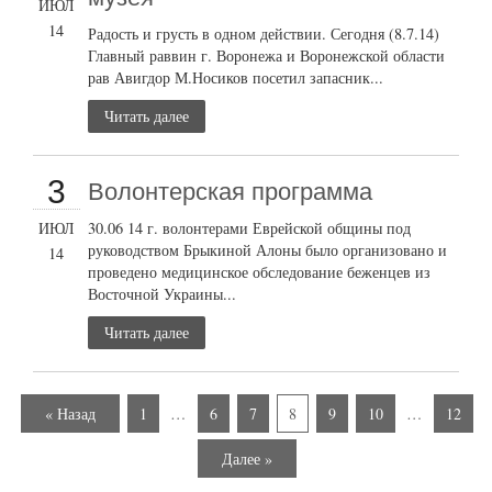
ИЮЛ
14
Радость и грусть в одном действии. Сегодня (8.7.14)
Главный раввин г. Воронежа и Воронежской области
рав Авигдор М.Носиков посетил запасник...
Читать далее
3
Волонтерская программа
ИЮЛ
30.06 14 г. волонтерами Еврейской общины под
руководством Брыкиной Алоны было организовано и
14
проведено медицинское обследование беженцев из
Восточной Украины...
Читать далее
« Назад
1
…
6
7
8
9
10
…
12
Далее »