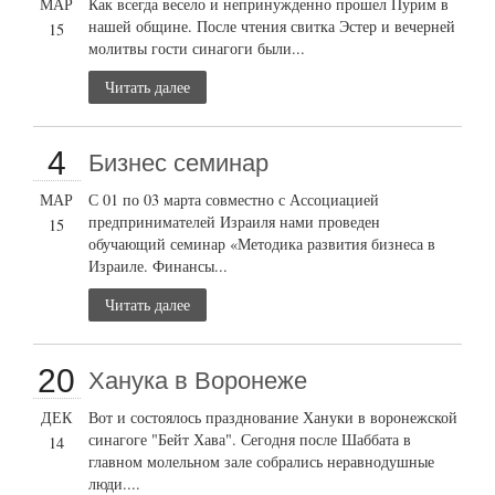
МАР
Как всегда весело и непринужденно прошел Пурим в
нашей общине. После чтения свитка Эстер и вечерней
15
молитвы гости синагоги были...
Читать далее
4
Бизнес семинар
МАР
С 01 по 03 марта совместно с Ассоциацией
предпринимателей Израиля нами проведен
15
обучающий семинар «Методика развития бизнеса в
Израиле. Финансы...
Читать далее
20
Ханука в Воронеже
ДЕК
Вот и состоялось празднование Хануки в воронежской
синагоге "Бейт Хава". Сегодня после Шаббата в
14
главном молельном зале собрались неравнодушные
люди....