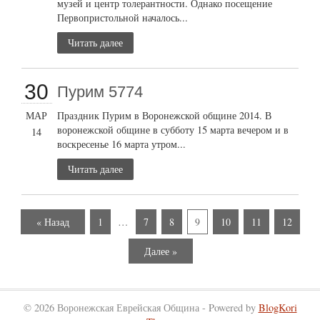
музей и центр толерантности. Однако посещение
Первопристольной началось...
Читать далее
30
Пурим 5774
МАР
Праздник Пурим в Воронежской общине 2014. В
воронежской общине в субботу 15 марта вечером и в
14
воскресенье 16 марта утром...
Читать далее
« Назад
1
…
7
8
9
10
11
12
Далее »
© 2026 Воронежская Еврейская Община - Powered by
BlogKori