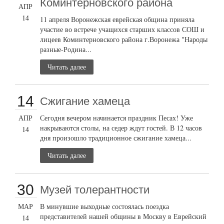
Коминтерновского района
АПР
14
11 апреля Воронежская еврейская община приняла
участие во встрече учащихся старших классов СОШ и
лицеев Коминтерновского района г.Воронежа "Народы
разные-Родина...
Читать далее
14
Сжигание хамеца
АПР
Сегодня вечером начинается праздник Песах! Уже
накрываются столы, на седер ждут гостей. В 12 часов
14
дня произошло традиционное сжигание хамеца...
Читать далее
30
Музей толерантности
МАР
В минувшие выходные состоялась поездка
представителей нашей общины в Москву в Еврейский
14