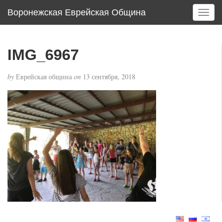
Воронежская Еврейская Община
T
o
g
g
IMG_6967
l
e
by
Еврейская община
on
13 сентября, 2018
n
a
v
i
g
a
t
i
o
n