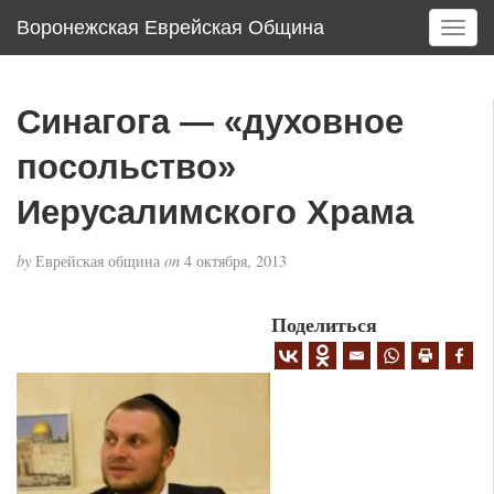
Воронежская Еврейская Община
T
o
g
g
Синагога — «духовное
l
e
посольство»
n
a
Иерусалимского Храма
v
i
by
Еврейская община
on
4 октября, 2013
g
a
Поделиться
t
i
o
n