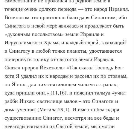
самосознание не проживая на родной земле в
течение очень долгого периода — это народ Израиля.
Во многом это произошло благодаря Синагогам, ибо
Синагога в некой мере являлась и продолжает быть
«духовным посольством» земли Израиля и
Иерусалимского Храма, и каждый еврей, заходящий
в Синагогу в любой точке планеты, удостаивается
почерпнуть толику от святости земли Израиля.
Сказал пророк Йехезкель: «Так сказал Господь Бог:
хотя Я удалил их к народам и рассеял их по странам,
но Я стал для них святилищем малым в странах,
куда пришли они.» (11,16), и пояснил талмуд «учил
рабби Ицхак: святилище малое – это Синагоги и
дома учения» (Мегила 29,1). И именно благодаря
существованию Синагог, несмотря на все беды и
невзгоды изгнания из Святой земли, мы смогли