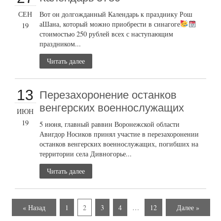
СЕН
Вот он долгожданный Календарь к празднику Рош
аШана, который можно приобрести в синагоге
19
стоимостью 250 рублей всех с наступающим
праздником...
Читать далее
13
Перезахоронение останков
венгерских военнослужащих
ИЮН
19
5 июня, главный раввин Воронежской области
Авигдор Носиков принял участие в перезахоронении
останков венгерских военнослужащих, погибших на
территории села Дивногорье...
Читать далее
« Назад
1
2
3
4
…
12
Далее »