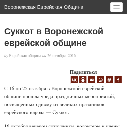
Воронежская Еврейская Община
T
o
g
g
Суккот в Воронежской
l
e
еврейской общине
n
a
by
Еврейская община
on
26 октября, 2016
v
i
g
Поделиться
a
t
С 16 по 25 октября в Воронежской еврейской
i
o
общине прошла чреда праздничных мероприятий,
n
посвященных одному из великих праздников
еврейского народа — Суккот.
16 октября вечером сотрудники, волонтеры и члены