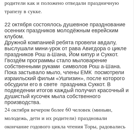
родители как и положено отведали праздничную
трапезу в сукке.
22 октября состоялось душевное празднование
осенних праздников молодёжным еврейским
клубом.
Дружной компанией ребята провели авдалу,
выслушали мини-урок от рава Авигдора о цикле
праздников Рош а-Шана, Йом кипур и Суккот.
Гвоздём программы стало мыловарение
собственными руками символов Рош а-Шана.
Пока застывало мыло, члены ЕМК посмотрели
израильский фильм «Ушпизин», после которого
обсудили его в свете праздника Суккот. В
подведении итогов каждый получил красочный и
душистый кусочек мыла собственного
производства.
24 октября вечером более 60 человек (миньян,
молодежь, дети и их родители) праздновали
окончание годового цикла чтения Торы, радовались