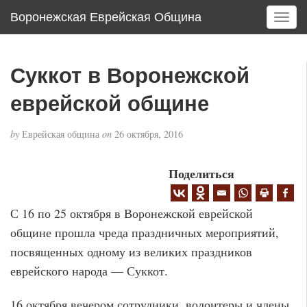
Воронежская Еврейская Община
T
o
g
g
Суккот в Воронежской
l
e
еврейской общине
n
a
by
Еврейская община
on
26 октября, 2016
v
i
g
Поделиться
a
t
С 16 по 25 октября в Воронежской еврейской
i
o
общине прошла чреда праздничных мероприятий,
n
посвященных одному из великих праздников
еврейского народа — Суккот.
16 октября вечером сотрудники, волонтеры и члены