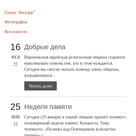
Газета “Беседер”
Фотографии
Все новости
16
Добрые дела
ФЕВ
Воронежская еврейская религиозная община старается
максимально помочь тем, кто в этом нуждается.
22
Сегодня мы смогли оказать помощь члену общины,
нуждавшемуся...
Читать далее
25
Неделя памяти
ЯНВ
Сегодня (25 января) в нашей общине прошёл телемост,
посвящённый недели памяти Холокоста. Тема
22
телемоста: «Полвека над Освенцимом всевластна
тишина» с...