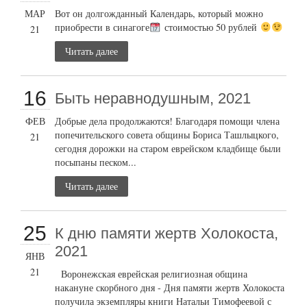
МАР
Вот он долгожданный Календарь, который можно
приобрести в синагоге
стоимостью 50 рублей
21
Читать далее
16
Быть неравнодушным, 2021
ФЕВ
Добрые дела продолжаются! Благодаря помощи члена
попечительского совета общины Бориса Ташлыцкого,
21
сегодня дорожки на старом еврейском кладбище были
посыпаны песком...
Читать далее
25
К дню памяти жертв Холокоста,
2021
ЯНВ
21
Воронежская еврейская религиозная община
накануне скорбного дня - Дня памяти жертв Холокоста
получила экземпляры книги Натальи Тимофеевой с