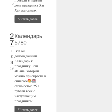
провели в первый
19
день праздника Хаг
Ханука самеах
Читать далее
2
Календарь
7
5780
С
Вот он
долгожданный
Е
Календарь к
Н
празднику Рош
19
аШана, который
можно приобрести в
синагоге
стоимостью 250
рублей всех с
наступающим
праздником...
Читать далее