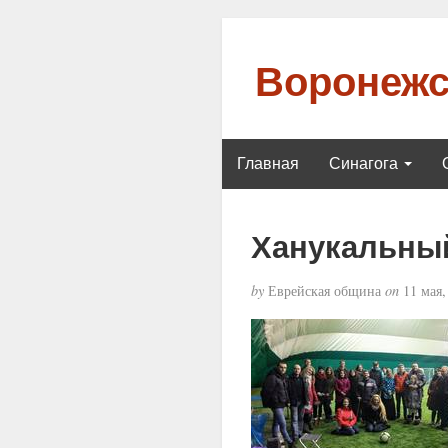
Воронежс
Главная
Синагога
Ханукальный
by
Еврейская община
on
11 мая,