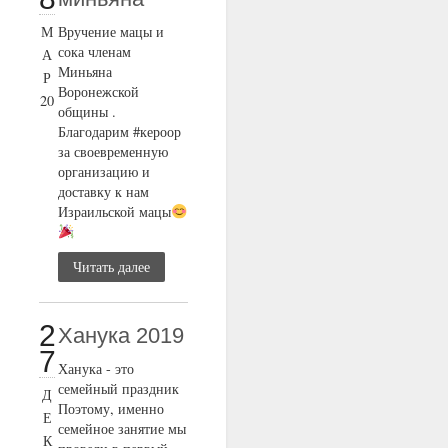
М
Вручение мацы и
сока членам
А
Миньяна
Р
Воронежской
20
общины .
Благодарим #кероор
за своевременную
организацию и
доставку к нам
Израильской мацы
Читать далее
2
Ханука 2019
7
Ханука - это
семейный праздник
Д
Поэтому, именно
Е
семейное занятие мы
К