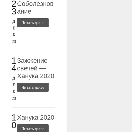
2
Соболезнов
3
ание
Д
Читать далее
Е
К
20
1
Зажжение
4
свечей —
Ханука 2020
Д
Е
Читать далее
К
20
1
Ханука 2020
0
Читать далее