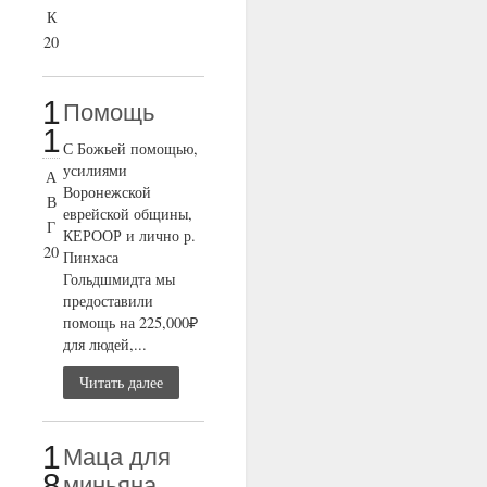
К
20
1
Помощь
1
С Божьей помощью,
усилиями
А
Воронежской
В
еврейской общины,
Г
КЕРООР и лично р.
20
Пинхаса
Гольдшмидта мы
предоставили
помощь на 225,000₽
для людей,...
Читать далее
1
Маца для
8
миньяна