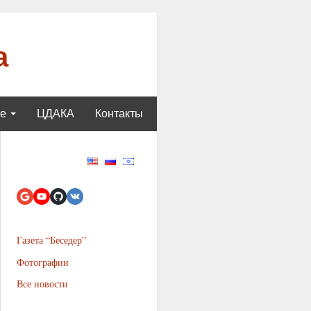
а
ще
ЦДАКА
Контакты
Газета “Беседер”
Фотографии
Все новости