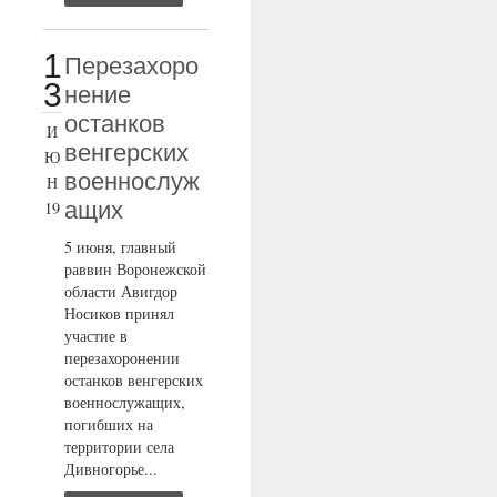
1
Перезахоро
3
нение
останков
И
венгерских
Ю
военнослуж
Н
ащих
19
5 июня, главный
раввин Воронежской
области Авигдор
Носиков принял
участие в
перезахоронении
останков венгерских
военнослужащих,
погибших на
территории села
Дивногорье...