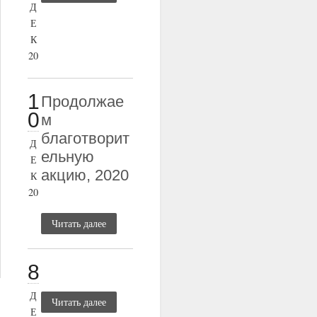
Д
Е
К
20
1
Продолжае
0
м
благотворит
Д
ельную
Е
акцию, 2020
К
20
Читать далее
8
Д
Читать далее
Е