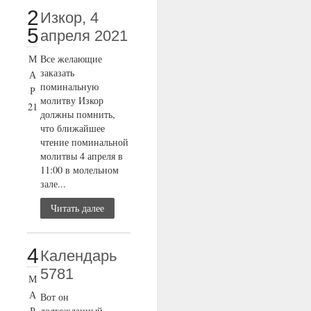
2
Изкор, 4
5
апреля 2021
М
Все желающие
заказать
А
поминальную
Р
молитву Изкор
21
должны помнить,
что ближайшее
чтение поминальной
молитвы 4 апреля в
11:00 в молельном
зале...
Читать далее
4
Календарь
5781
М
А
Вот он
Р
долгожданный