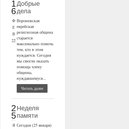
1
Добрые
6
дела
Ф
Воронежская
еврейская
Е
религиозная община
В
старается
22
максимально помочь
тем, кто в этом
нуждается. Сегодня
мы смогли оказать
помощь члену
общины,
нуждавшемуся...
Читать далее
2
Неделя
5
памяти
Я
Сегодня (25 января)