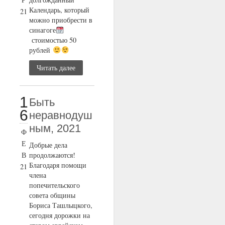
Календарь, который
21
можно приобрести в
синагоге
стоимостью 50
рублей
Читать далее
1
Быть
6
неравнодуш
ным, 2021
Ф
Е
Добрые дела
В
продолжаются!
Благодаря помощи
21
члена
попечительского
совета общины
Бориса Ташлыцкого,
сегодня дорожки на