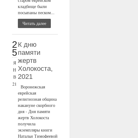
старом еврейском
кладбище были
посыпаны песком...
Читать далее
2
К дню
5
памяти
жертв
Я
Холокоста,
Н
2021
В
21
Воронежская
еврейская
религиозная община
накануне скорбного
дня - Дня памяти
жертв Холокоста
получила
экземпляры книги
Натальи Тимофеевой