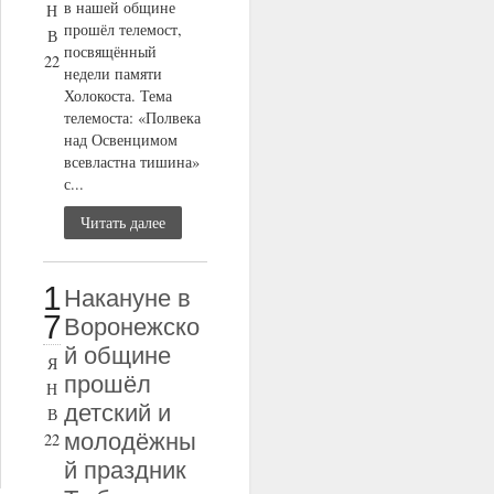
в нашей общине
Н
прошёл телемост,
В
посвящённый
22
недели памяти
Холокоста. Тема
телемоста: «Полвека
над Освенцимом
всевластна тишина»
с...
Читать далее
1
Накануне в
7
Воронежско
й общине
Я
прошёл
Н
детский и
В
молодёжны
22
й праздник