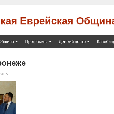
кая Еврейская Общин
Община
Программы
Детский центр
Кладби
ронеже
 2016