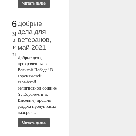
Читать далее
6
Добрые
дела для
М
ветеранов,
А
май 2021
Й
21
Добрые дела,
приуроченные к
Великой Победе! В
воронежской
еврейской
религиозной общине
(г. Воронеж и п.
Высокий) прошла
раздача продуктовых
наборов...
Читать далее