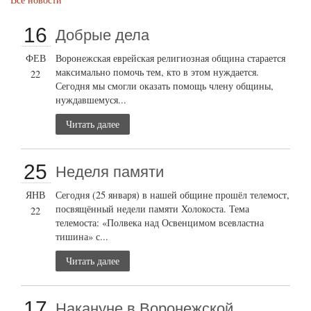
16
Добрые дела
ФЕВ
Воронежская еврейская религиозная община старается
максимально помочь тем, кто в этом нуждается.
22
Сегодня мы смогли оказать помощь члену общины,
нуждавшемуся...
Читать далее
25
Неделя памяти
ЯНВ
Сегодня (25 января) в нашей общине прошёл телемост,
посвящённый недели памяти Холокоста. Тема
22
телемоста: «Полвека над Освенцимом всевластна
тишина» с...
Читать далее
17
Накануне в Воронежской