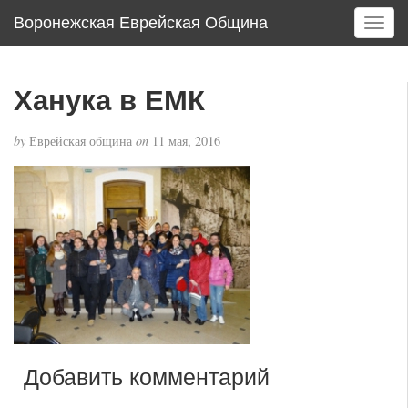
Воронежская Еврейская Община
T
o
g
g
Ханука в ЕМК
l
e
by
Еврейская община
on
11 мая, 2016
n
a
v
i
g
a
t
i
o
n
Добавить комментарий