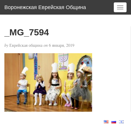
Воронежская Еврейская Община
T
o
g
g
_MG_7594
l
e
by
Еврейская община
on
6 января, 2019
n
a
v
i
g
a
t
i
o
n