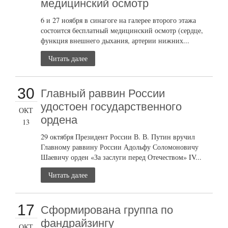
медицинский осмотр
6 и 27 ноября в синагоге на галерее второго этажа
состоится бесплатный медицинский осмотр (сердце,
функция внешнего дыхания, артерии нижних...
Читать далее
30
Главный раввин России
удостоен государственного
ОКТ
ордена
13
29 октября Президент России В. В. Путин вручил
Главному раввину России Адольфу Соломоновичу
Шаевичу орден «За заслуги перед Отечеством» IV...
Читать далее
17
Сформирована группа по
фандрайзингу
ОКТ