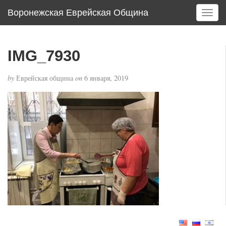
Воронежская Еврейская Община
T
o
g
g
IMG_7930
l
e
by
Еврейская община
on
6 января, 2019
n
a
v
i
g
a
t
i
o
n