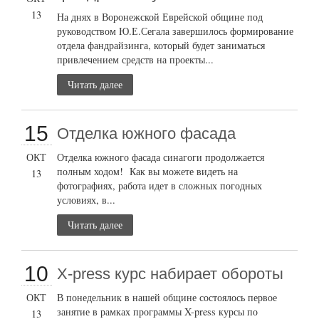
13
На днях в Воронежской Еврейской общине под
руководством Ю.Е.Сегала завершилось формирование
отдела фандрайзинга, который будет заниматься
привлечением средств на проекты...
Читать далее
15
Отделка южного фасада
ОКТ
Отделка южного фасада синагоги продолжается
полным ходом! Как вы можете видеть на
13
фотографиях, работа идет в сложных погодных
условиях, в...
Читать далее
10
X-press курс набирает обороты
ОКТ
В понедельник в нашей общине состоялось первое
занятие в рамках программы X-press курсы по
13