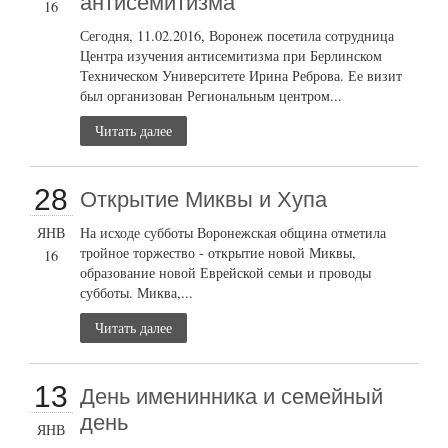
антисемитизма
16
Сегодня, 11.02.2016, Воронеж посетила сотрудница
Центра изучения антисемитизма при Берлинском
Техническом Университете Ирина Реброва. Ее визит
был организован Региональным центром...
Читать далее
28
Открытие Миквы и Хупа
ЯНВ
На исходе субботы Воронежская община отметила
тройное торжество - открытие новой Миквы,
16
образование новой Еврейской семьи и проводы
субботы. Миква,...
Читать далее
13
День именинника и семейный
день
ЯНВ