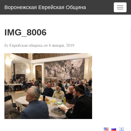
Воронежская Еврейская Община
T
o
g
g
IMG_8006
l
e
by
Еврейская община
on
6 января, 2019
n
a
v
i
g
a
t
i
o
n