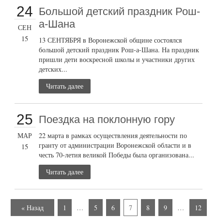
24
Большой детский праздник Рош-
а-Шана
СЕН
15
13 СЕНТЯБРЯ в Воронежской общине состоялся
большой детский праздник Рош-а-Шана. На праздник
пришли дети воскресной школы и участники других
детских...
Читать далее
25
Поездка на поклонную гору
МАР
22 марта в рамках осуществления деятельности по
гранту от администрации Воронежской области и в
15
честь 70-летия великой Победы была организована...
Читать далее
« Назад
1
…
5
6
7
8
9
…
12