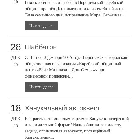
16
В воскресенье в синагоге, в Воронежской еврейской
общине прошёл День именинника и семейный день.
Тема семейного дня: исправление Мира. Серьёзная...
Читать далее
28
Шаббатон
ДЕК
С 11 по 13 декабря 2015 года Воронежская городская
общественная организация «Еврейский общинный
15
центр «Бейт Мишпаха – Дом Семьи»» при
финансовой поддержке...
Читать далее
18
Ханукальный автоквест
ДЕК
Как рассказать молодым евреям о Хануке в интересной
и занимательной форме? Наша община решила эту
15
задачу, организовав автоквест, посвящённый
Ханукальным...