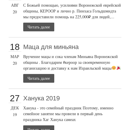
АВГ
С Божьей помощью, усилиями Воронежской еврейской
общины, КЕРООР и лично р. Пинхаса Гольдшмидта
20
мы предоставили помощь на 225,000₽ для людей,...
Читать далее
18
Маца для миньяна
МАР
Вручение мацы и сока членам Миньяна Воронежской
общины . Благодарим #кероор за своевременную
20
организацию и доставку к нам Израильской мацы
Читать далее
27
Ханука 2019
ДЕК
Ханука - это семейный праздник Поэтому, именно
семейное занятие мы провели в первый день
19
праздника Хаг Ханука самеах
Читать далее