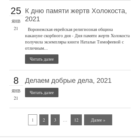
25
К дню памяти жертв Холокоста,
2021
ЯНВ
21
Воронежская еврейская религиозная община
накануне скорбного дня - Дня памяти жертв Холокоста
получила экземпляры книги Натальи Тимофеевой с
отличным...
Читать далее
8
Делаем добрые дела, 2021
ЯНВ
Читать далее
21
1
2
3
…
12
Далее »