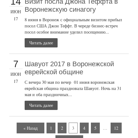
14
Визит посла Джона Теффта в
Воронежскую синагогу
ИЮН
17
8 июня в Воронеж с официальным визитом прибыл
посол США Джон Теффт. В череде бизнес-встреч
посол особое внимание уделил посещению...
Читать далее
7
Шавуот 2017 в Воронежской
еврейской общине
ИЮН
17
С вечера 30 мая по вечер 01 июня воронежская
еврейская община праздновала Шавуот. Ночь на 31
мая и оба праздничных...
Читать далее
« Назад
1
2
3
4
5
…
12