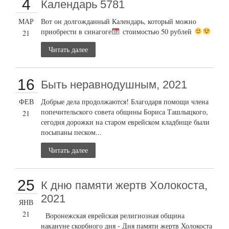
4
Календарь 5781
МАР
Вот он долгожданный Календарь, который можно
приобрести в синагоге
стоимостью 50 рублей
21
Читать далее
16
Быть неравнодушным, 2021
ФЕВ
Добрые дела продолжаются! Благодаря помощи члена
попечительского совета общины Бориса Ташлыцкого,
21
сегодня дорожки на старом еврейском кладбище были
посыпаны песком...
Читать далее
25
К дню памяти жертв Холокоста,
2021
ЯНВ
21
Воронежская еврейская религиозная община
накануне скорбного дня - Дня памяти жертв Холокоста