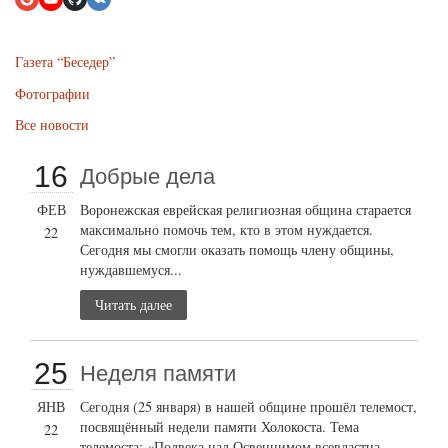
Газета “Беседер”
Фотографии
Все новости
16
Добрые дела
ФЕВ
Воронежская еврейская религиозная община старается
максимально помочь тем, кто в этом нуждается.
22
Сегодня мы смогли оказать помощь члену общины,
нуждавшемуся...
Читать далее
25
Неделя памяти
ЯНВ
Сегодня (25 января) в нашей общине прошёл телемост,
посвящённый недели памяти Холокоста. Тема
22
телемоста: «Полвека над Освенцимом всевластна