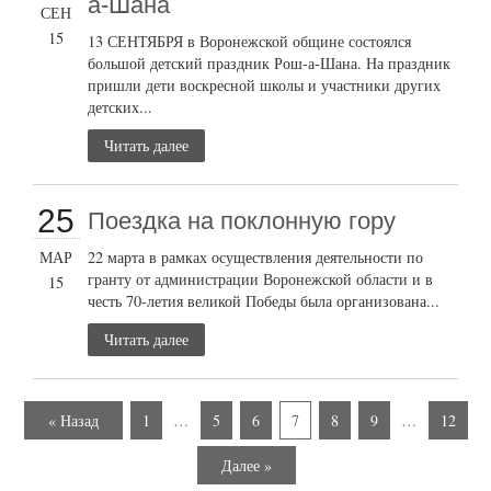
а-Шана
СЕН
15
13 СЕНТЯБРЯ в Воронежской общине состоялся
большой детский праздник Рош-а-Шана. На праздник
пришли дети воскресной школы и участники других
детских...
Читать далее
25
Поездка на поклонную гору
МАР
22 марта в рамках осуществления деятельности по
гранту от администрации Воронежской области и в
15
честь 70-летия великой Победы была организована...
Читать далее
« Назад
1
…
5
6
7
8
9
…
12
Далее »